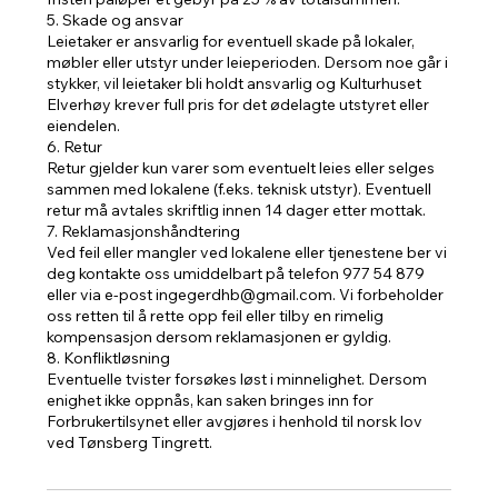
5. Skade og ansvar
Leietaker er ansvarlig for eventuell skade på lokaler,
møbler eller utstyr under leieperioden. Dersom noe går i
stykker, vil leietaker bli holdt ansvarlig og Kulturhuset
Elverhøy krever full pris for det ødelagte utstyret eller
eiendelen.
6. Retur
Retur gjelder kun varer som eventuelt leies eller selges
sammen med lokalene (f.eks. teknisk utstyr). Eventuell
retur må avtales skriftlig innen 14 dager etter mottak.
7. Reklamasjonshåndtering
Ved feil eller mangler ved lokalene eller tjenestene ber vi
deg kontakte oss umiddelbart på telefon 977 54 879
eller via e-post ingegerdhb@gmail.com. Vi forbeholder
oss retten til å rette opp feil eller tilby en rimelig
kompensasjon dersom reklamasjonen er gyldig.
8. Konfliktløsning
Eventuelle tvister forsøkes løst i minnelighet. Dersom
enighet ikke oppnås, kan saken bringes inn for
Forbrukertilsynet eller avgjøres i henhold til norsk lov
ved Tønsberg Tingrett.