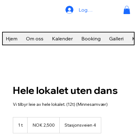
Logg inn
Hjem
Om oss
Kalender
Booking
Galleri
K
Hele lokalet uten dans
Vi tilbyr leie av hele lokalet. (12t) (Minnesamvær)
2,500
Norwegian
1 t
1
NOK 2,500
Stasjonsveien 4
kroner