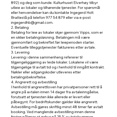
892) og deg som kunde. Kulturhuset Elverhøy tilbyr
utleie av lokaler og tilhørende tjenester. For spørsmål
eller henvendelser kan du kontakte Ingegerd Holt
Brattestå på telefon 977 54 879 eller via e-post
ingegerdhb@gmail.com.
2. Betaling
Betaling for leie av lokaler skjer gjennom Vipps, som er
en sikker betalingsløsning. Betalingen må være
gjennomført og bekreftet før leieperioden starter.
Eventuelle tilleggstjenester faktureres etter avtale.
3. Levering
Levering i denne sammenheng refererer til
tilgjengeliggjøring av leide lokaler. Lokalene vil være
tilgjengelige til avtalt tid og i henhold til inngått kontrakt.
Nøkler eller adgangskoder utleveres etter
betalingsbekreftelse.
4. Angrerett og avbestilling
I henhold til angrerettloven har privatpersoner rett til å
angre på avtalen innen 14 dager fra avtaleinngåelse,
forutsatt at tjenesten ikke allerede er levert eller
påbegynt. For bedriftskunder gjelder ikke angrerett.
Avbestilling må gjøres skriftlig minst 48 timer før avtalt
booking. Ved manglende avbestilling innen denne
fristen påløper et gebyr på 25 % av totalsummen.